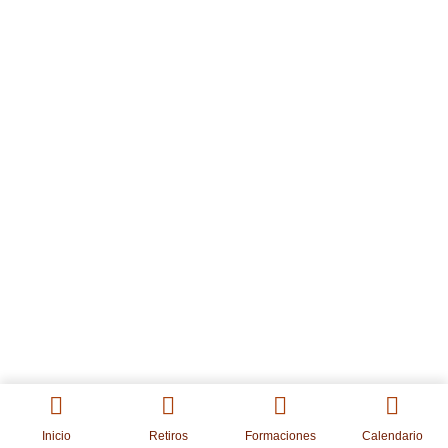
Carretera SE-186 Los Lagos del Serrano km 2,2 41880
El Ronquillo
Sierra Norte de Sevilla
¿CÓMO LLEGAR?
654 69 52 26 - info@yogavida.es
Menú Legal
Inicio
Retiros
Formaciones
Calendario